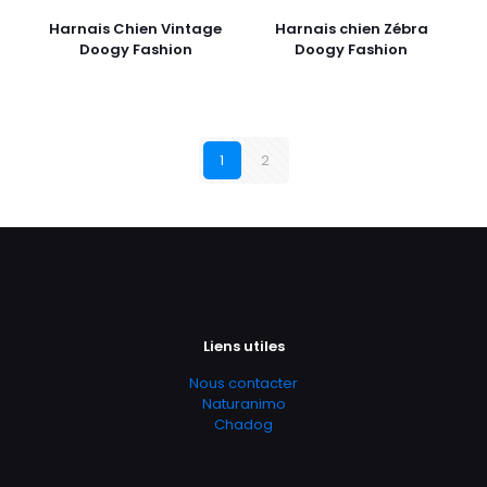
Harnais Chien Vintage
Harnais chien Zébra
Doogy Fashion
Doogy Fashion
1
2
Liens utiles
Nous contacter
Naturanimo
Chadog