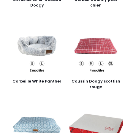
Doogy
chien
Corbeille White Panther
Coussin Doogy scottish
rouge