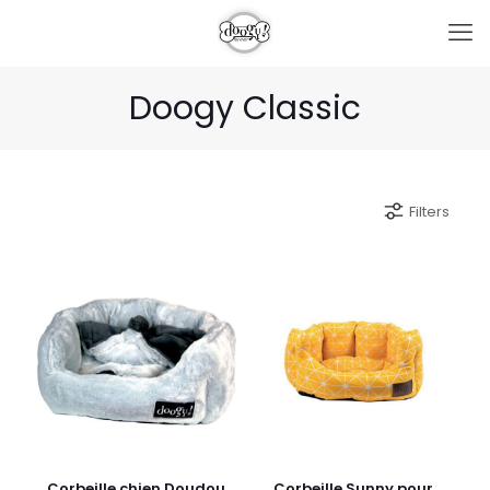
Doogy Classic
Filters
Corbeille chien Doudou
Corbeille Sunny pour