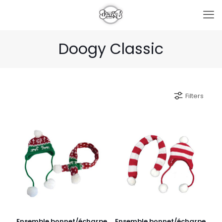
Doogy Classic
Filters
Ensemble bonnet/écharpe
Ensemble bonnet/écharpe