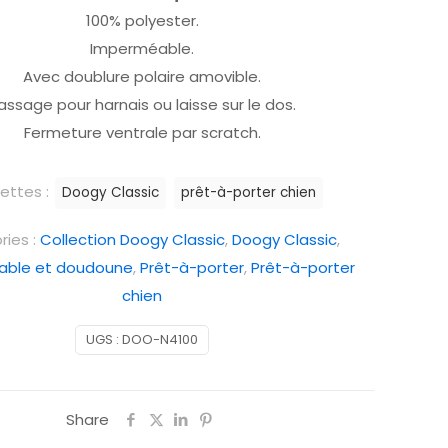
100% polyester.
Imperméable.
Avec doublure polaire amovible.
assage pour harnais ou laisse sur le dos.
Fermeture ventrale par scratch.
uettes :
Doogy Classic
prêt-à-porter chien
ies :
Collection Doogy Classic
,
Doogy Classic
,
able et doudoune
,
Prêt-à-porter
,
Prêt-à-porter
chien
UGS :
DOO-N4100
Share