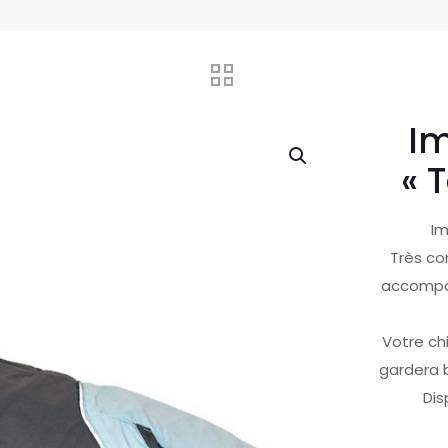
I
« 
Im
Très co
accompa
Votre ch
gardera b
Dis