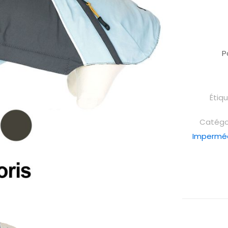
P
Étiq
Catégor
Impermé