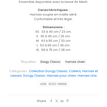
Ensemble disponible avec la laisse Air Mesh.
Caractéristiques :
Harnais souple en maille aéré.
Confortable et très léger.
Dimensions :
XS : 33 à 40 cm / 23 cm.
S : 35 à 45 cm / 25 cm.
M : 43 à 55 cm / 33 cm.
L : 52 à 65 cm / 36 cm.
XL : 58 à 75 cm / 38 cm.
Étiquettes :
Doogy Classic
harnais chien
Catégories :
Collection Doogy Classic
,
Colliers, Harnais et
Laisses
,
Doogy Classic
,
Harnais pour chien
,
Harnais Unis
UGS :
DOO-G1000
Share