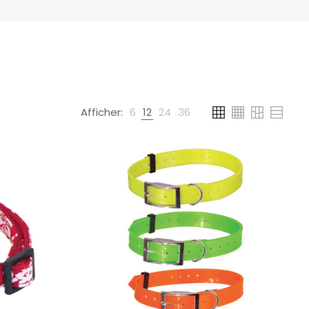
Afficher:
6
12
24
36