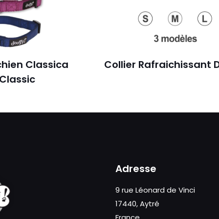
chien Classica
Collier Rafraichissant
Classic
Adresse
9 rue Léonard de Vinci
17440, Aytré
France