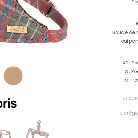
Di
Boucle de 
qui per
XS : Po
S : Po
M : Po
Étique
Catégor