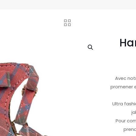
Har
Avec notr
promener en
Ultra fashi
ja
Pour comp
prend