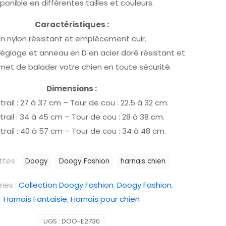
sponible en différentes tailles et couleurs.
Caractéristiques :
En nylon résistant et empiècement cuir.
réglage et anneau en D en acier doré résistant et
met de balader votre chien en toute sécurité.
Dimensions :
itrail : 27 à 37 cm – Tour de cou : 22.5 à 32 cm.
itrail : 34 à 45 cm – Tour de cou : 28 à 38 cm.
itrail : 40 à 57 cm – Tour de cou : 34 à 48 cm.
ttes :
Doogy
Doogy Fashion
harnais chien
ies :
Collection Doogy Fashion
,
Doogy Fashion
,
Harnais Fantaisie
,
Harnais pour chien
UGS :
DOO-E2730