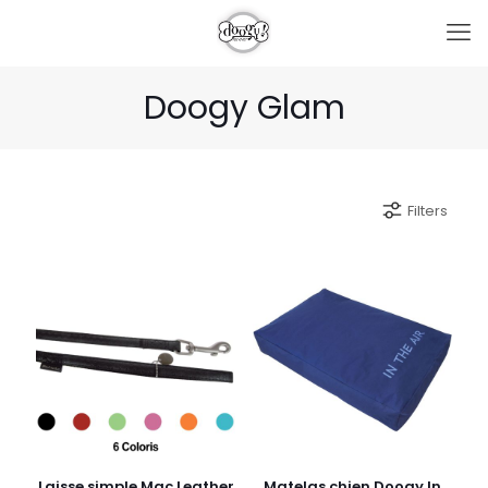
Doogy Glam
Filters
Laisse simple Mac Leather
Matelas chien Doogy In