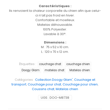
Caractéristiques :
Ils renvoient la chaleur corporelle du chien afin que celui-
ci n’ait pas froid en hiver.
Confortable et moelleux.
Matelas déhoussable.
100% Polyester.
Lavable à 30°.
Dimensions :
M : 75 x 52 x 10 cm.
L : 120 x 70 x 12 cm.
Étiquettes :
couchage chat
couchage chien
Doogy Glam
matelas chat
Matelas chien
Catégories :
Collection Doogy Glam'
,
Couchage et
transport
,
Couchage pour chat
,
Couchage pour chien
,
Coussins chat
,
Matelas chien
UGS :
DOO-M8738