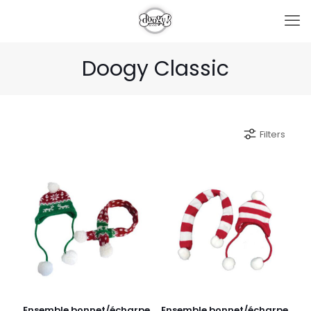
Doogy Classic
Filters
Ensemble bonnet/écharpe
Ensemble bonnet/écharpe