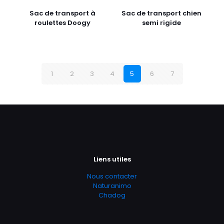
Sac de transport à
Sac de transport chien
roulettes Doogy
semi rigide
1
2
3
4
5
6
7
Liens utiles
Nous contacter
Naturanimo
Chadog