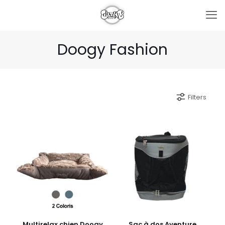
Doogy Fashion
Filters
Multirelax chien Doogy
Sac à dos Aventure