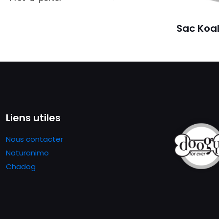
Sac Koa
Liens utiles
Nous contacter
Naturanimo
Chadog