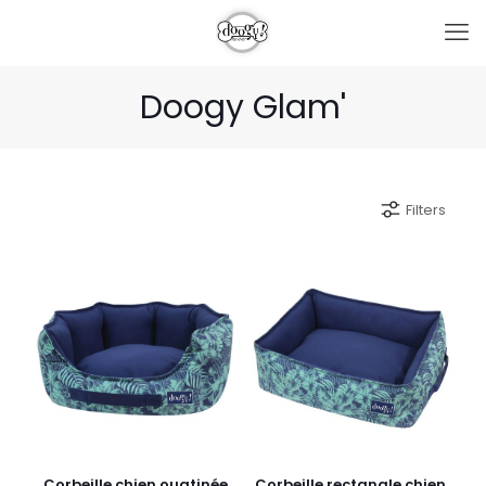
Doogy Glam'
Filters
Corbeille chien ouatinée
Corbeille rectangle chien