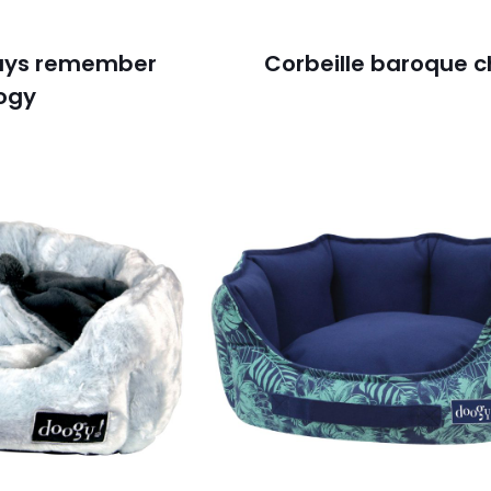
ways remember
Corbeille baroque c
ogy