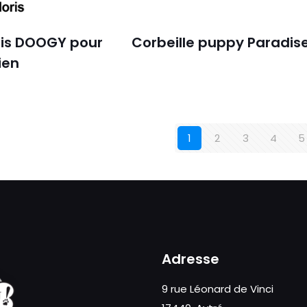
ris DOOGY pour
Corbeille puppy Paradis
ien
1
2
3
4
5
Adresse
9 rue Léonard de Vinci