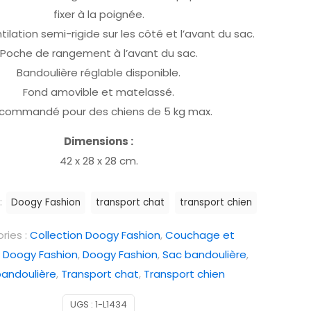
fixer à la poignée.
ntilation semi-rigide sur les côté et l’avant du sac.
Poche de rangement à l’avant du sac.
Bandoulière réglable disponible.
Fond amovible et matelassé.
commandé pour des chiens de 5 kg max.
Dimensions :
42 x 28 x 28 cm.
:
Doogy Fashion
transport chat
transport chien
ries :
Collection Doogy Fashion
,
Couchage et
,
Doogy Fashion
,
Doogy Fashion
,
Sac bandoulière
,
bandoulière
,
Transport chat
,
Transport chien
UGS :
1-L1434