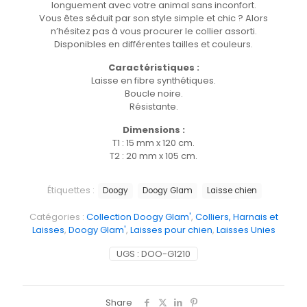
longuement avec votre animal sans inconfort.
Vous êtes séduit par son style simple et chic ? Alors
n’hésitez pas à vous procurer le collier assorti.
Disponibles en différentes tailles et couleurs.
Caractéristiques :
Laisse en fibre synthétiques.
Boucle noire.
Résistante.
Dimensions :
T1 : 15 mm x 120 cm.
T2 : 20 mm x 105 cm.
Étiquettes :
Doogy
Doogy Glam
Laisse chien
Catégories :
Collection Doogy Glam'
,
Colliers, Harnais et
Laisses
,
Doogy Glam'
,
Laisses pour chien
,
Laisses Unies
UGS :
DOO-G1210
Share